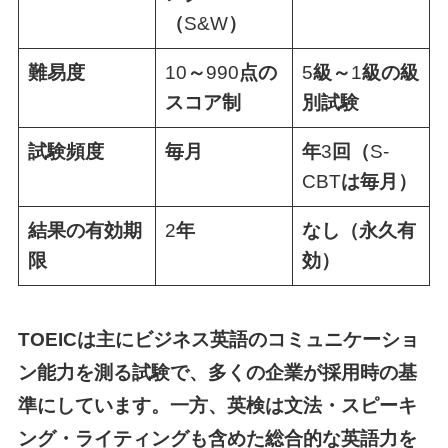
（
S&W
）
難易度
10
～
990
点の
5
級～
1
級の級
スコア制
別試験
試験頻度
毎月
年
3
回（
S-
CBT
は毎月）
結果の有効期
2
年
なし（永久有
限
効）
TOEICは主にビジネス英語のコミュニケーショ
ン能力を測る試験で、多くの企業が採用時の基
準にしています。一方、英検は文法・スピーキ
ング・ライティングも含めた総合的な英語力を