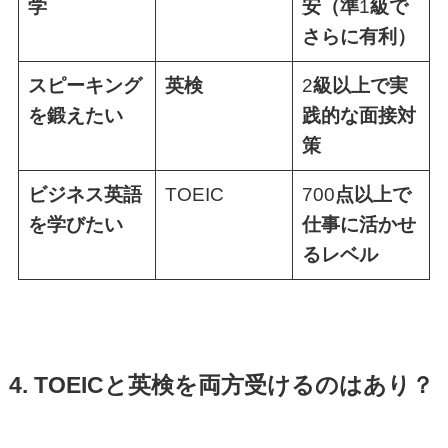
学
安（準
1
級で
さらに有利）
スピーキング
英検
2
級以上で実
を鍛えたい
践的な面接対
策
ビジネス英語
TOEIC
700
点以上で
を学びたい
仕事に活かせ
るレベル
4. TOEICと英検を両方受けるのはあり？