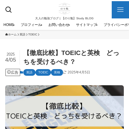
大人の勉強ブログ | 【のり勉】Study BLOG
HOME
プロフィール
お問い合わせ
サイトマップ
プライバシーポ
ホーム
英語
TOEIC
【徹底比較】TOEICと英検 どっ
2025
4/05
ちを受けるべき？
広告
2025年4月5日
英語
TOEIC
英検