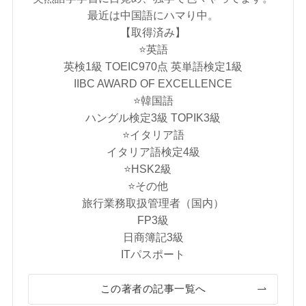
最近は中国語にハマり中。
【取得済み】
⭐️英語
英検1級 TOEIC970点 英単語検定1級
IIBC AWARD OF EXCELLENCE
⭐️韓国語
ハングル検定3級 TOPIK3級
⭐️イタリア語
イタリア語検定4級
⭐️HSK2級
⭐️その他
旅行業務取扱管理者（国内）
FP3級
日商簿記3級
ITパスポート
この著者の記事一覧へ