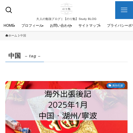
大人の勉強ブログ | 【のり勉】Study BLOG
HOME
プロフィール
お問い合わせ
サイトマップ
プライバシーポ
ホーム
中国
中国
– tag –
海外出張